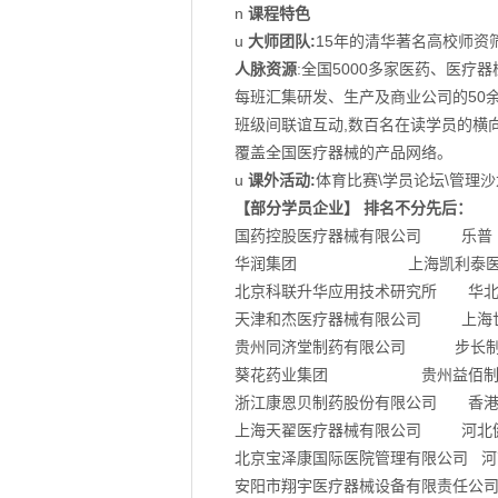
n
课程特色
u
大师团队:
15年的清华著名高校师资
人脉资源
:全国5000多家医药、医疗
每班汇集研发、生产及商业公司的50余
班级间联谊互动,数百名在读学员的横
覆盖全国医疗器械的产品网络。
u
课外活动:
体育比赛\学员论坛\管理沙
【部分学员企业】 排名不分先后：
国药控股医疗器械有限公司 乐普（
华润集团 上海凯利泰医疗
北京科联升华应用技术研究所 华北
天津和杰医疗器械有限公司 上海
贵州同济堂制药有限公司 步
葵花药业集团 贵州益佰
浙江康恩贝制药股份有限公司 香港
上海天翟医疗器械有限公司 河北
北京宝泽康国际医院管理有限公司 河
安阳市翔宇医疗器械设备有限责任公司