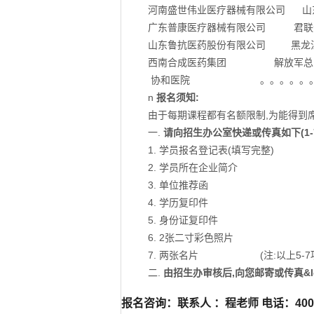
河南盛世伟业医疗器械有限公司 山
广东普康医疗器械有限公司 君联
山东鲁抗医药股份有限公司 黑
西南合成医药集团 解
协和医院 。。
n
报名须知:
由于每期课程都有名额限制,为能得到席
一.
请向招生办公室快递或传真如下(1-7
1. 学员报名登记表(填写完整)
2. 学员所在企业简介
3. 单位推荐函
4. 学历复印件
5. 身份证复印件
6. 2张二寸彩色照片
7. 两张名片 (注:以上5-7
二.
由招生办审核后,向您邮寄或传真&l
报名咨询：联系人 ：程老师 电话：4000