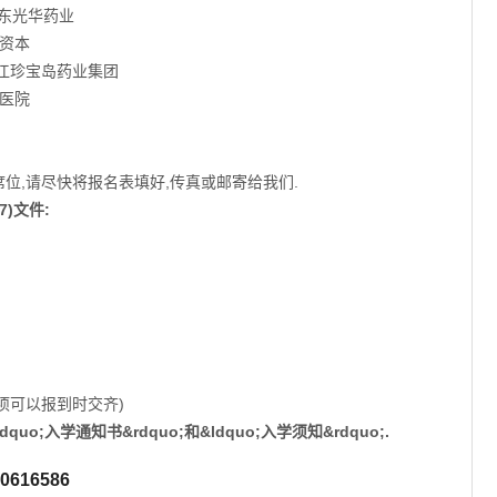
东光华药业
资本
龙江珍宝岛药业集团
放军总医院
。。。。
位,请尽快将报名表填好,传真或邮寄给我们.
)文件:
项可以报到时交齐)
dquo;入学通知书
&rdquo;
和&ldquo;入学须知
&rdquo;
.
616586