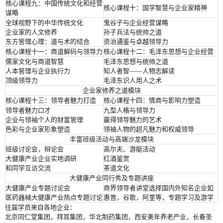
核心课程九：中国传统文化和经营
核心课程十：国学智慧与企业家精神
谋略
全球视野下的中华传统文化
鬼谷子与企业经营谋略
企业家的人文修养
孙子兵法与统帅之道
东方管理心理：道与术的结合
资治通鉴与卓越领导力
核心课程十一：商道解码与领导力
核心课程十二：毛泽东思想与企业经营
儒家文化与商道智慧
毛泽东思想与统帅之道
人本管理与企业执行力
知人者智——人物志解读
顶级领导力
毛泽东识人用人之术
企业家修养之道模块
核心课程十三：领导者魅力打造
核心课程十四：情商与影响力塑造
领导者魅力口才
九型人格与领导力
企业与领袖个人的财富管理
赢得领导魅力的艺术
色彩与企业家形象塑造
领袖人物的超凡魅力和权威领导
丰富班级活动与高端沙龙模块
班级讨论会，辩论会
高尔夫、游艇活动
大健康产业企业实地调研
红酒鉴赏
和同学互访交流
茶道文化
大健康产业同行秀及专题讲座
大健康产业专题讨论会
商界领导者讲堂选择国内外知名企业如
医药器械大健康产业热点专题讨论
惠普，谷歌，阿里等，专题学习及游学
往届学员来自各地企业
：
北京同仁堂集团，拜耳集团，华北制药集团，西安美年养老产业，长春圣