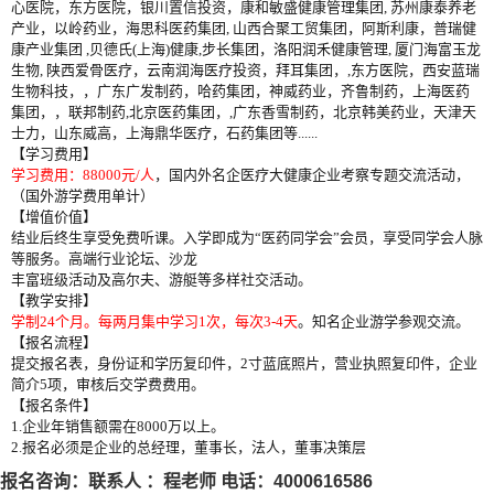
心医院，东方医院，银川置信投资，康和敏盛健康管理集团, 苏州康泰养老
产业，以岭药业，海思科医药集团, 山西合聚工贸集团，阿斯利康，普瑞健
康产业集团 ,贝德氏(上海)健康,步长集团，洛阳润禾健康管理, 厦门海富玉龙
生物, 陕西爱骨医疗，云南润海医疗投资，拜耳集团，,东方医院，西安蓝瑞
生物科技，，广东广发制药，哈药集团，神威药业，齐鲁制药，上海医药
集团，，联邦制药,北京医药集团，,广东香雪制药，北京韩美药业，天津天
士力，山东威高，上海鼎华医疗，石药集团等......
【学习费用】
学习费用：88000元/人
，国内外名企医疗大健康企业考察专题交流活动，
（国外游学费用单计）
【增值价值】
结业后终生享受免费听课。入学即成为“医药同学会”会员，享受同学会人脉
等服务。高端行业论坛、沙龙
丰富班级活动及高尔夫、游艇等多样社交活动。
【教学安排】
学制24个月。每两月集中学习1次，每次3-4天
。知名企业游学参观交流。
【
报名流程
】
提交报名表，身份证和学历复印件，2寸蓝底照片，营业执照复印件，企业
简介5项，审核后交学费费用。
【
报名条件
】
1.企业年销售额需在8000万以上。
2.报名必须是企业的总经理，董事长，法人，董事决策层
报名咨询：联系人 ：程老师 电话：4000616586