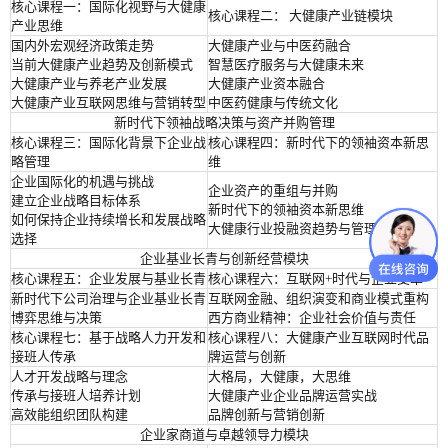
核心课程一：国际化视野与大健康
核心课程二： 大健康产业链模块
产业思维
国内外宏观经济政策走势
大健康产业与中医药融合
当前大健康产业趋势及创新模式
智慧医疗服务与大健康未来
大健康产业与养老产业发展
大健康产业资本融合
大健康产业互联网思维与营销转型
中医药健康与传统文化
新时代下领袖
战略决策与资产并购管理
核心课程三：国际化背景下企业战
核心课程四：新时代下的领袖资本新思
略管理
维
企业国际化的机遇与挑战
企业资产的重组与并购
建立企业战略目标体系
新时代下的领袖资本新思维
如何保持企业持续增长和发展战略
大健康行业投融资趋势与管理
选择
企业基业长青与创新经营模块
核心课程五：企业发展与基业长青
核心课程六：互联网+时代与企业变革
新时代下公司治理与企业基业长青
互联网金融、组织演变和商业模式重构
博弈思维与决策
西方商业精神：企业社会价值与责任
核心课程七：基于战略人力开发和
核心课程八：大健康产业互联网时代品
接班人传承
牌运营与创新
人才开发战略与理念
大格局，大健康，大思维
传承与接班人培养计划
大健康产业企业品牌运营实战
高效能组织团队构建
品牌创新与营销创新
企业家商道与卓越领导力模块