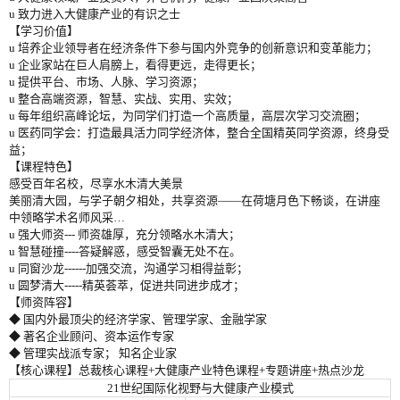
u 致力进入大健康产业的有识之士
【
学习价值
】
u 培养企业领导者在经济条件下参与国内外竞争的创新意识和变革能力；
u 企业家站在巨人肩膀上，看得更远，走得更长；
u 提供平台、市场、人脉、学习资源；
u 整合高端资源，智慧、实战、实用、实效；
u 每年组织高峰论坛，为同学们打造一个高质量，高层次学习交流圈；
u 医药同学会：打造最具活力同学经济体，整合全国精英同学资源，终身受
益；
【课程特色】
感受百年名校，尽享水木清大美景
美丽清大园，与学子朝夕相处，共享资源——在荷塘月色下畅谈，在讲座
中领略学术名师风采…
u 强大师资--- 师资雄厚，充分领略水木清大；
u 智慧碰撞----答疑解惑，感受智囊无处不在。
u 同窗沙龙------加强交流，沟通学习相得益彰；
u 圆梦清大-----精英荟萃，促进共同进步成才；
【
师资阵容
】
◆ 国内外最顶尖的经济学家、管理学家、金融学家
◆ 著名企业顾问、资本运作专家
◆ 管理实战派专家； 知名企业家
【
核心课程
】
总裁核心课程+大健康产业特色课程+专题讲座+热点沙龙
21世纪国际化视野与大健康产业模式