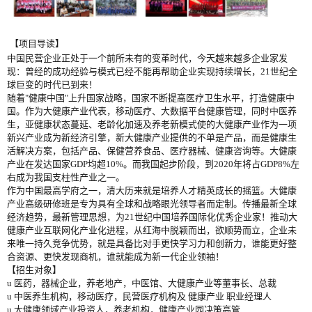
【项目导读】
中国民营企业正处于一个前所未有的变革时代，今天越来越多企业家发
现：曾经的成功经验与模式已经不能再帮助企业实现持续增长
，21世纪全
球巨变的时代已到来！
随着"健康中国"上升国家战略，国家不断提高医疗卫生水平，打造健康中
国。作为大健康产业代表，移动医疗、大数据平台健康管理，同时中医养
生，亚健康状态蔓延、老龄化加速及养老新模式使的大健康产业作为一项
新兴产业成为新经济引擎，新大健康产业提供的不单是产品，而是健康生
活解决方案，包括产品、保健营养食品、医疗器械、健康咨询等。大健康
产业在发达国家GDP均超10%。而我国起步阶段，到2020年将占GDP8%左
右成为我国支柱性产业之一。
作为中国最高学府之一，清大历来就
是培养
人才精英成长的摇篮。大健康
产业高级研修班是专为具有全球和战略眼光领导者而定制。传播最新全球
经济趋势，最新管理思想，为21世纪中国培养国际化优秀企业家！推动大
健康产业互联网化产业化进程，从红海中脱颖而出，欲顺势而立，企业未
来唯一持久竞争优势，就是具备比对手更快学习力和创新力，谁能更好整
合资源、更快发现商机，谁就能成为新一代企业领袖！
【招生对象】
u 医药，器械企业，养老地产，中医馆、大健康产业等
董事长、
总裁
u 中医养生机构，移动医疗，民营医疗机构及 健康产业 职业经理人
u 大健康领域产业投资人，养老机构，健康产业园决策高管