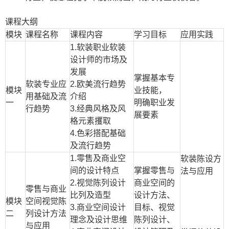
课程大纲
模块
课程名称
课程内容
学习目标
应用实践
1.
软装职业软装
设计师的市场及
发展
掌握基本专
软装专业应
2.
欧美流行趋势
模块
业技能，
用基础及流
介绍
一
明确职业发
行趋势
3.
经典风格及风
展要素
格元素攫取
4.
色彩搭配基础
及流行趋势
1.
零售及商业空
软装陈设方
间的设计特点
掌握零售与
法与应用
2.
视觉陈列设计
商业空间的
零售与商业
比列及造型
设计方法、
模块
空间视觉陈
3.
商业空间设计
目标、视觉
二
列设计方法
理念及设计思维
陈列设计、
与应用