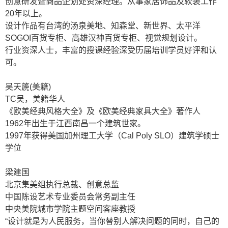
创意研发暨商品企划处资深经理。从事家居饰品及软装工作
20
年以上。
设计作品有台湾的汤泉美地、知森堂、新世界、太平洋
SOGOI
百货专柜、高雄汉神百货专柜、视觉规划设计。
行业资深人士，丰富的授课经验深受历届培训学员好评和认
可。
吴天篪
(
美籍
)
TC
吴，美籍华人
《欧美经典风格大全》及《欧美经典家具大全》著作人
1962
年出生于江西南昌一个建筑世家。
1997
年获得美国加州理工大学（
Cal Poly SLO
）建筑学硕士
学位
梁建国
北京集美组执行总裁、创意总监
中国陈设艺术专业委员会常务副主任
中央美院城市学院主题空间客座教授
“设计就是为人民服务，当你替别人解决问题的同时，自己的