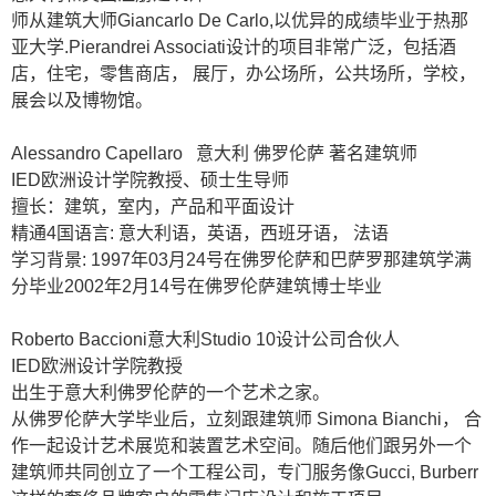
师从建筑大师
Giancarlo De Carlo,
以优异的成绩毕业于热那
亚大学
.Pierandrei Associati
设计的项目非常广泛，包括酒
店，住宅，零售商店，
展厅，办公场所，公共场所，学校，
展会以及博物馆。
Alessandro Capellaro
意大利
佛罗伦萨
著名建筑师
IED
欧洲设计学院教授、硕士生导师
擅长：建筑，室内，产品和平面设计
精通
4
国语言
:
意大利语，英语，西班牙语，
法语
学习背景
: 1997
年
03
月
24
号在佛罗伦萨和巴萨罗那建筑学满
分毕业
2002
年
2
月
14
号在佛罗伦萨建筑博士毕业
Roberto Baccioni
意大利
Studio 10
设计公司合伙人
IED
欧洲设计学院教授
出生于意大利佛罗伦萨的一个艺术之家。
从佛罗伦萨大学毕业后，立刻跟建筑师
Simona Bianchi
，
合
作一起设计艺术展览和装置艺术空间。随后他们跟另外一个
建筑师共同创立了一个工程公司，专门服务像
Gucci, Burberr