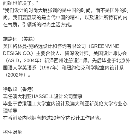
问题也解决了。”
“我们设计的时尚大厦强调的是中国的时尚，而不是国外的时
尚。我们要展现的是当代中国的精神，以及设计所特有的内
在气质，引领新的时尚生活方式。
施路远
（美籍）
美国格林蔓
-
施路远设计和咨询有限公司（
GREENVINE
DESIGN CO.
）主要合伙人、资深设计师。美国设计师协会
（
ASID
，
2004
年）新泽西州注册设计师。先后毕业于北京外
国语大学英语系（
1987
年）和纽约伯克利学院室内设计系
（
2002
年）。
徐敏聪（香港）
现任澳大利亚
HASSELL
设计公司董事
毕业于香港理工大学室内设计及澳大利亚新英伦大学专业心
理辅导
在香港及内地拥有超过
20
年室内设计工作经验。
招生对象