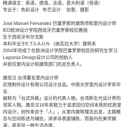
精通语言：英语，德语，法语，意大利语（母语）
专业于：色彩设计
布艺设计
创意、摄影
José Manuel Fernandez
巴塞罗那的建筑师和室内设计师
IED
欧洲设计学院西班牙巴塞罗那校区教授
生于西班牙布尔戈斯
本科毕业于
E.T.S.A.U.N
（纳瓦拉大学）建筑系
2004
年完成了在欧洲设计学院巴塞罗那校区的研究生学习
Lagranja Design
设计公司的创始人
并担任室内设计和建筑部门的总负责人。
唐忠汉
台湾著名室内设计师
近境制作设计有限公司设计总监。中原大学室内设计学系毕
业
.
被称为「台式风格」设计的代表人物，台湾新生代设计界的
领军人物。唐忠汉16
年来致力于追求回归空间本质的优质室
内设计，创作来自于「人」，从室内建筑理念出发，主题概
念与空间陈述为辅佐，讲求非表面铺陈，而是内在美学展
演
，是突显一种生活态度。