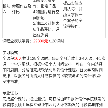
3.
陈设方案制
提高实际应
模块
命题作业及
作：指定产品
用技巧；并
六
评比
4.
和图片进行空
独立掌握一
间搭配
个案子的全
5.
清单及计划表
流程操作。
6.
作品评比，评
出优秀奖
课程全模块学费：
29800元
/128
课时
学习模式
全课程
16天
共计
128
个课时。每两个月连续上
3-4
天课，
4-5
次
课一个学习周期。根据学员个人时间安排，可在一年内选择
不同周期，分阶段完成软装与陈列设计课程。首次学习时间
安排，以报名时由清大环艺提供的《软装与陈列设计课程》
安排为准。
专业证书
完成整个课时，通过测试，可获得由
IED
欧洲设计学院颁发的
软装陈设硕士课程专修证书及
清大环艺颁发的《软装与陈列