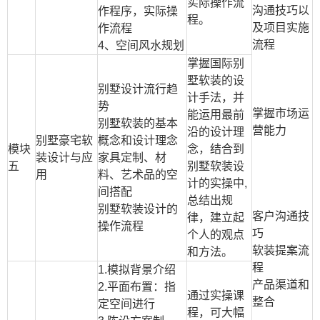
实际操作流
沟通技巧以
作程序，实际操
程。
及项目实施
作流程
流程
4
、空间风水规划
掌握国际别
墅软装的设
别墅设计流行趋
计手法，并
势
掌握市场运
能运用最前
别墅软装的基本
营能力
沿的设计理
别墅豪宅软
概念和设计理念
模块
念，结合到
装设计与应
家具定制、材
五
别墅软装设
用
料、艺术品的空
计的实操中
,
间搭配
总结出规
别墅软装设计的
客户沟通技
律，建立起
操作流程
巧
个人的观点
软装提案流
和方法。
程
1.
模拟背景介绍
产品渠道和
2.
平面布置：指
通过实操课
整合
定空间进行
程，可大幅