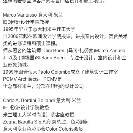
这样的奢侈品牌客户的零售门店设计和施工项目。
Marco Vantusso
意大利
米兰
IED
欧洲设计学院教授
1995
年毕业于意大利米兰理工大学
自
2006
年起在欧洲设计学院授课，讲授室内设计，舞台美术
类的进修课程和硕士课程。
师从著名的建筑师
: Cini Boeri, (
马可·扎努索
)Marco Zanuso
Jr
以及
(
博埃里
)Stefano Boeri
，专注于设计，室内设计和企
业形象领域。
1999
年跟合伙人
Paolo Colombo
成立了建筑设计工作室
PCMV Architects
。
PCMV
是一
个总部在米兰，分部在纽约的设计公司
Carla A. Bordini Bellandi
意大利
米兰
IED
欧洲设计学院教授
米兰理工大学时尚设计系客座教授
Zegna Baruffa S.p.A.
创意总监、色彩顾问
意大利专业色彩协会
Color Coloris
会员