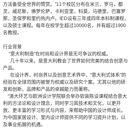
方法备受全世界的赞赏。”
11
个校区分布在米兰，罗马，都
灵，威尼斯，佛罗伦萨，卡利亚里，科莫，马德里，巴塞罗
那，圣保罗和里约热内卢。
IED
设有三年或四年本科制课程，
以及硕士课程。每年在校学生超过
10000
名，并有超过
1900
名教授。
行业背景
“意大利制造“在时尚和设计界是无可争议的权威。
几十年以来，是意大利教会了世界如何完美的结合创意与
产品。
在设计界，时尚界以及创意艺术界中，“意大利式体系”的
经验在全球范围内被誉为权威以及研究个案。尤其以他的研
发和创新，品牌和产品的卓越能力而著称。
“清大环艺与欧洲设计学院联合举办软装陈设课程结合意大
利的方法论和设计理念，同时学习其技术和文化，以更开
放、更丰富的学习形式与内容，来帮助中国的设计师成长。
为中国家居设计、室内设计师提供不同的学习提升计划，以
及事业拓展的机遇。