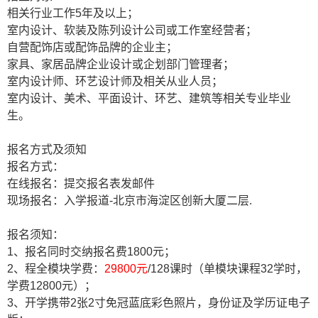
相关行业工作
5
年及以上；
室内设计、软装及陈列设计公司或工作室经营者；
自营配饰店或配饰品牌的企业主；
家具、家居品牌企业设计或企划部门管理者；
室内设计师、环艺设计师及相关从业人员；
室内设计、美术、平面设计、环艺、建筑等相关专业毕业
生。
报名方式及须知
报名方式：
在线报名：提交报名表发邮件
现场报名：入学报道
-
北京市海淀区创新大厦二层
.
报名须知：
1、报名同时交纳报名费
1800
元；
2、程全模块学费：
29800元
/128
课时（单模块课程
32
学时，
学费
12800
元）；
3
、开学携带
2
张
2
寸免冠蓝底彩色照片，身份证及学历证电子