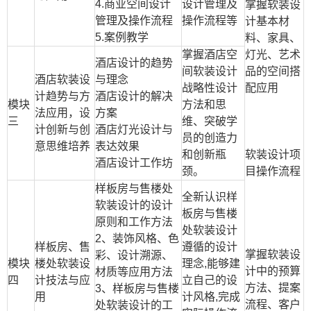
4.
商业空间设计
设计管理及
掌握软装设
管理及操作流程
操作流程等
计基本材
5.
案例教学
料、家具、
掌握酒店空
灯光、艺术
酒店设计的趋势
间软装设计
品的空间搭
酒店软装设
与理念
战略性设计
配应用
计趋势与方
酒店设计的解决
模块
方法和思
法应用，设
方案
三
维、突破学
计创新与创
酒店灯光设计与
员的创造力
意思维培养
表达效果
和创新瓶
软装设计项
酒店设计工作坊
颈。
目操作流程
样板房与售楼处
全新认识样
软装设计的设计
板房与售楼
原则和工作方法
处软装设计
2
、装饰风格、色
样板房、售
遵循的设计
掌握软装设
彩、设计溯源、
模块
楼处软装设
理念
,
能够建
计中的预算
材质等应用方法
四
计技法与应
立自己的设
方法、提案
3
、样板房与售楼
用
计风格
,
完成
流程、客户
处软装设计的工